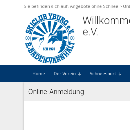
Sie befinden sich auf:
Angebote ohne Schnee
> On
Willkomme
e.V.
Home
Der Verein
Schneesport
arrow_downward
arrow_downward
Online-Anmeldung