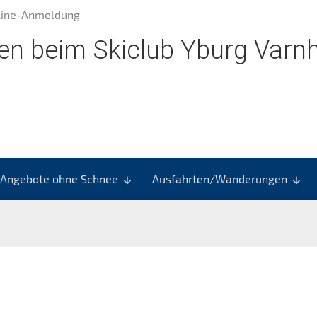
line-Anmeldung
n beim Skiclub Yburg Varnh
Angebote ohne Schnee
Ausfahrten/Wanderungen
arrow_downward
arrow_downward